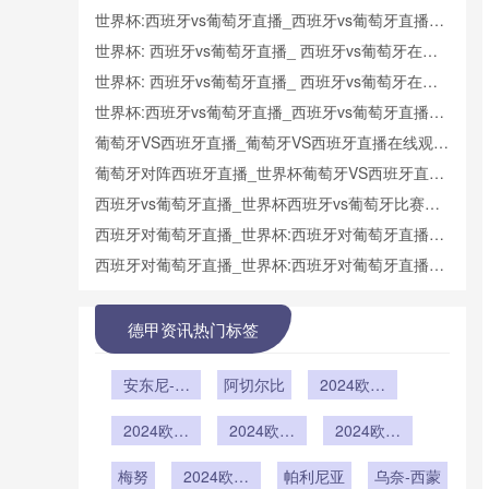
_葡萄牙VS西班牙实时全场直播入口
世界杯:西班牙vs葡萄牙直播_西班牙vs葡萄牙直播免
费观看_世界杯今日西班牙vs葡萄牙直播在线观看高
世界杯: 西班牙vs葡萄牙直播_ 西班牙vs葡萄牙在线
清视频直播
直播_ 西班牙vs葡萄牙CCTV5直播入口-24直播网
世界杯: 西班牙vs葡萄牙直播_ 西班牙vs葡萄牙在线
直播_ 西班牙vs葡萄牙CCTV5直播入口-24直播网
世界杯:西班牙vs葡萄牙直播_西班牙vs葡萄牙直播免
费观看_世界杯今日西班牙vs葡萄牙直播在线观看高
葡萄牙VS西班牙直播_葡萄牙VS西班牙直播在线观看
清视频直播
_葡萄牙VS西班牙实时全场直播入口
葡萄牙对阵西班牙直播_世界杯葡萄牙VS西班牙直播
_西班牙对葡萄牙比赛直播在线无插件观看
西班牙vs葡萄牙直播_世界杯西班牙vs葡萄牙比赛直
播高清入口_西班牙vs葡萄牙预测分析直播
西班牙对葡萄牙直播_世界杯:西班牙对葡萄牙直播免
费观看直播_世界杯西班牙对葡萄牙直播在线观看高
西班牙对葡萄牙直播_世界杯:西班牙对葡萄牙直播免
清无插件
费观看直播_世界杯西班牙对葡萄牙直播在线观看高
清无插件
德甲资讯热门标签
安东尼-戈
阿切尔比
2024欧洲
登
杯世界排
2024欧洲
2024欧洲
2024欧洲
杯在哪直播
杯赛程
杯直播
梅努
2024欧洲
帕利尼亚
乌奈-西蒙