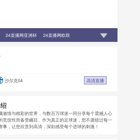
24直播网亚洲杯
24直播网欧联
播
沙尔克04
高清直播
介绍
满激情与精彩的世界，与数百万球迷一同分享每个震撼人心
的竞技性而备受瞩目。作为真正的足球迷，您不愿错过每一
赛事，让您欣赏到高清，深刻感受每个进球的刺激！