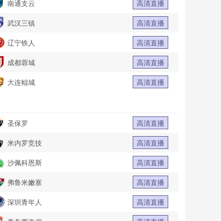
南通支云
高清直播
武汉三镇
高清直播
辽宁铁人
高清直播
成都蓉城
高清直播
大连鲲城
高清直播
圣保罗
高清直播
米内罗竞技
高清直播
沙佩科恩斯
高清直播
弗鲁米嫩塞
高清直播
深圳青年人
高清直播