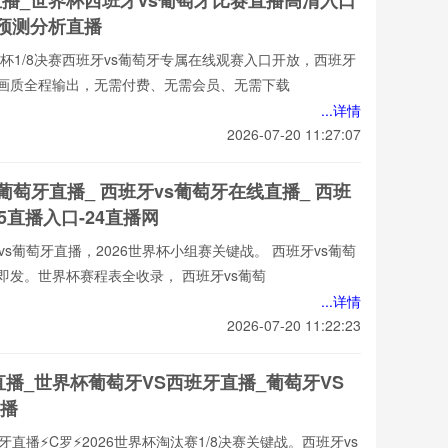
直播_世界杯西班牙vs葡萄牙比赛直播高清入口
牙预测分析直播
墨世界杯1/8决赛西班牙vs葡萄牙专属在线观赛入口开放，西班牙
损画质全程输出，无需付费、无需会员、无需下载
...详情
2026-07-20 11:27:07
s葡萄牙直播_ 西班牙vs葡萄牙在线直播_ 西班
V5直播入口-24直播网
班牙vs葡萄牙直播，2026世界杯小组赛关键战。 西班牙vs葡萄
即发。世界杯赛程表全收录， 西班牙vs葡萄
...详情
2026-07-20 11:22:23
直播_世界杯葡萄牙VS西班牙直播_葡萄牙VS
播
牙直播⚡️C罗⚡️2026世界杯淘汰赛1/8决赛关键战。西班牙vs