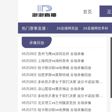
首页
足
热门赛事直播：
24直播网英超
24直播网世界杯
24直播网意甲
24直播网法甲
录像回放
05月29日 贵州飞鹰vs深圳吉祥 全场录像
05月29日 上海同济vs湖州美奇 全场录像
05月29日 纽卡斯尔联vs埃弗顿 全场录像回放
05月28日 伯恩茅斯vs莱斯特城 全场录像回放
05月28日 多哈世乒赛女子双打决赛 波尔卡诺娃/斯佐
科斯vs王曼昱/蒯曼 全场录像回放
05月28日 凉山鹫诺vs重庆瀚达 全场录像
05月27日 多哈世乒赛女子双打决赛 波尔卡诺娃/斯佐
科斯vs王曼昱/蒯曼 全场录像回放
05月27日 北京理工vs兰州陇原竞技 全场录像
05月27日 纽卡斯尔联vs埃弗顿 全场录像回放