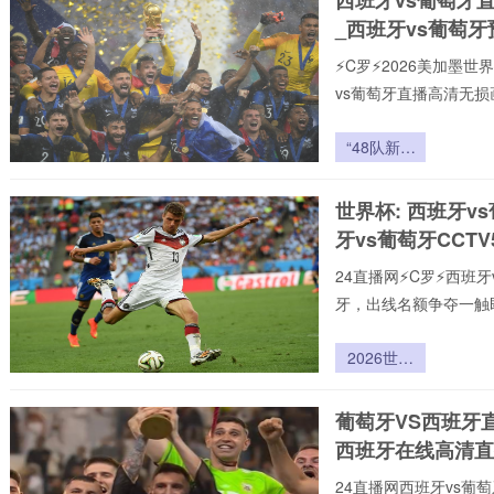
西班牙vs葡萄牙
撕裂2026
_西班牙vs葡萄
世界杯的攻
防逻辑”
⚡️C罗⚡️2026美加
vs葡萄牙直播高清无
“48队新秩
序：种子制
度变革与洲
世界杯: 西班牙v
际博弈暗
牙vs葡萄牙CCT
流”
24直播网⚡️C罗⚡️西
牙，出线名额争夺一触
2026世界
杯48队扩
军：种子队
葡萄牙VS西班牙
分档规则重
西班牙在线高清直
塑与地理回
避的隐形博
24直播网西班牙vs葡萄