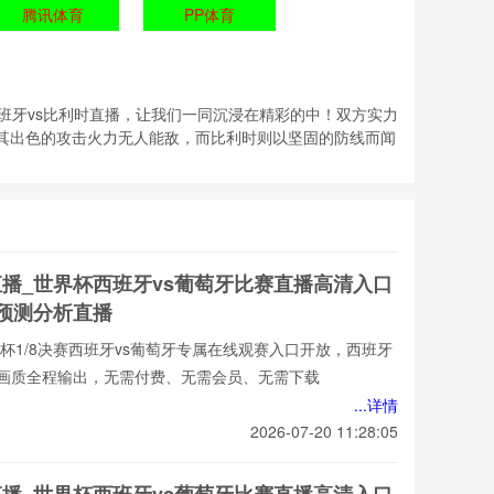
腾讯体育
PP体育
的西班牙vs比利时直播，让我们一同沉浸在精彩的中！双方实力
其出色的攻击火力无人能敌，而比利时则以坚固的防线而闻
直播_世界杯西班牙vs葡萄牙比赛直播高清入口
牙预测分析直播
墨世界杯1/8决赛西班牙vs葡萄牙专属在线观赛入口开放，西班牙
损画质全程输出，无需付费、无需会员、无需下载
...详情
2026-07-20 11:28:05