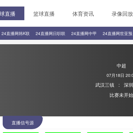
球直播
篮球直播
体育资讯
录像回放
24直播网韩K联
24直播网日职联
24直播网中甲
24直播网世亚预
24直播网西甲
24直播网德甲
24直播网欧冠
24直播网中超
中超
07月18日 20:
武汉三镇
:
深
比赛未开
直播信号源