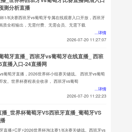
直播_世界杯西班牙vs葡萄牙比赛直播高清入口
牙预测分析直播
墨世界杯1/8决赛西班牙vs葡萄牙专属在线观赛入口开放，西班牙
损画质全程输出，无需付费、无需会员、无需下载
...详情
2026-07-20 11:27:07
s葡萄牙直播_ 西班牙vs葡萄牙在线直播_ 西班
V5直播入口-24直播网
班牙vs葡萄牙直播，2026世界杯小组赛关键战。 西班牙vs葡萄
即发。世界杯赛程表全收录， 西班牙vs葡萄
...详情
2026-07-20 11:22:23
直播_世界杯葡萄牙VS西班牙直播_葡萄牙VS
播
牙直播⚡️C罗⚡️2026世界杯淘汰赛1/8决赛关键战。西班牙vs