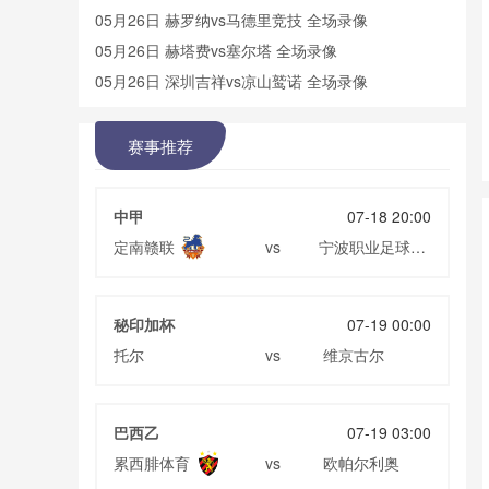
05月26日 赫罗纳vs马德里竞技 全场录像
05月26日 赫塔费vs塞尔塔 全场录像
05月26日 深圳吉祥vs凉山鹫诺 全场录像
05月25日 全国游泳冠军赛男子50米自由泳决赛 潘展
乐 全场录像回放
05月25日 广西平果vs成都蓉城 全场录像回放
赛事推荐
05月25日 石家庄功夫vs北京国安 全场录像回放
05月24日 陕西联合vs武汉三镇 全场录像回放
中甲
07-18 20:00
05月24日 亚女冠杯半决赛 武汉车谷江大女足vs胡志
定南赣联
宁波职业足球俱
vs
明市女足 全场录像回放
05月24日 利雅得胜利vs卡利杰 全场录像
乐部
05月23日 青岛红狮vs山东泰山 全场录像
秘印加杯
07-19 00:00
05月23日 重庆铜梁龙vs河南 全场录像
托尔
维京古尔
vs
05月23日 亚女冠杯半决赛 现代制铁女足vs墨尔本城
女足 全场录像
05月22日 青岛红狮vs山东泰山 全场录像
05月22日 亚女冠杯半决赛 现代制铁女足vs墨尔本城
巴西乙
07-19 03:00
女足 全场录像回放
05月22日 辽宁铁人vs青岛海牛 全场录像回放
累西腓体育
欧帕尔利奥
vs
05月21日 莱切vs都灵 全场录像回放