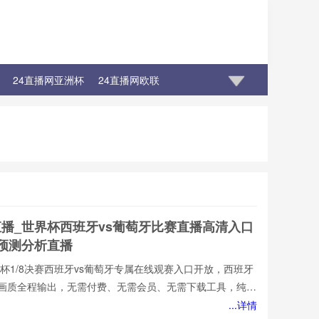
24直播网亚洲杯
24直播网欧联
直播_世界杯西班牙vs葡萄牙比赛直播高清入口
牙预测分析直播
墨世界杯1/8决赛西班牙vs葡萄牙专属在线观赛入口开放，西班牙
损画质全程输出，无需付费、无需会员、无需下载工具，纯网
也能轻松观赛。所有直播均以高清品质和稳定流畅的播放呈
...详情
西班牙vs葡萄牙直播网专注顶级西班牙vs葡萄牙赛事直播,