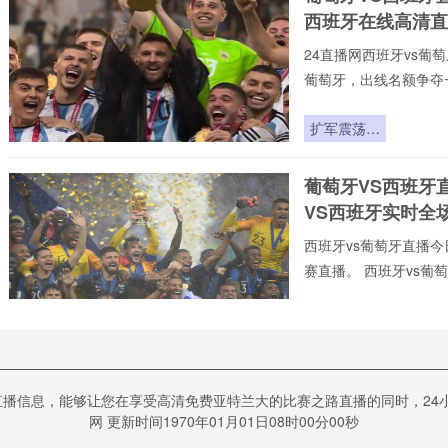
分档规则重
西班牙在线高清直
塑与地理回
避的隐形博
24直播网西班牙vs葡萄
弈
葡萄牙，出线名额争夺
不用24直播网不花钱。
射手榜、助攻榜。来24
扩军震荡：
直播今日开打!24直播
美加墨世界
24直播网专门提供:西班
杯小组赛的
葡萄牙VS西班牙
萄牙高清在线比赛免
爆点逻辑
VS西班牙实时全
西班牙vs葡萄牙直播今日
赛直播。 西班牙vs葡萄
vs葡萄牙免费视频直播
录像回放、 西班牙v
2026世界
们可免费观赏最新的 西
杯前瞻：东
道主红利与
葡萄牙VS西班牙
跨洲变局下
播信息，能够让您在享受高清免费亚特兰大的比赛之路直播的同时，24小
萄牙VS西班牙比
的战术重构
网 更新时间1970年01月01日08时00分00秒
24直播网⚡️C罗⚡️虔