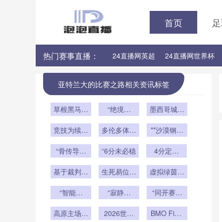
首页
足
热门赛事直播：
24直播网英超
24直播网世界杯
24直播网意甲
24直播网法甲
亚特兰大的比赛之路相关资讯标签
草根黑马挑
“绝境棋
墨西哥城借
战豪门铁
局：世界杯
鉴卡塔尔经
壁：北美附
竞技为续：
末轮的命运
多伦多体育
验：海水淡
**沙漠钢骑
加赛谁主沉
新西兰入场
落子与心理
场地下：
化驱动城市
与电流极
“骨传导耳
即战场序
浮？
“6分未必稳
5000块光
暗战”
供水安全升
速：约旦世
4分定生
机潜入赛场
章”
伏板静默支
死：美加墨
界杯的机械
级
基于裁判员
撑世界杯能
生死易位：
世界杯出线
虚拟绿茵同
交响**
心率数据的
2026扩军
源心脏
频振：数字
新棋局”
2026世界
“智能哨
后净胜球
“寂静回
分身共燃决
“同开赛规
杯执法负荷
音”首现世
响：球员在
的‘降权’逻
则如何重塑
赛夜
实时追踪与
高原主场的
界杯：VAR
无人赛场中
2026世界
辑”**
小组第三出
BMO Field