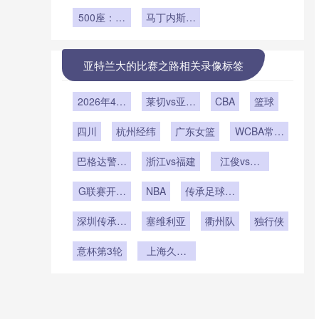
扩容至45
智能评价系
气候博弈：
进化至AI辅
的内心独
杯扩军后
线版图——
瓜达拉哈拉
500座：声
统设计
助时代
马丁内斯重
白”
美加墨世界
与阿克伦球
场模拟视角
塑葡萄牙：
杯晋级博弈
场的世界杯
下的2026
桑托斯时代
新变量”
世界杯前瞻
前瞻
终结后的战
亚特兰大的比赛之路相关录像标签
术变局
2026年4月
莱切vs亚特
CBA
篮球
6日
兰大
四川
杭州经纬
广东女篮
WCBA常规
赛
巴格达警察
浙江vs福建
江俊vs大
vs吉达国民
卫-吉尔伯
G联赛开季
NBA
传承足球明
特
赛
星联赛冠军
深圳传承明
塞维利亚
组第2轮
衢州队
独行侠
星vs佳鑫伟
意杯第3轮
业
上海久事
U19vs福建
浔兴U19