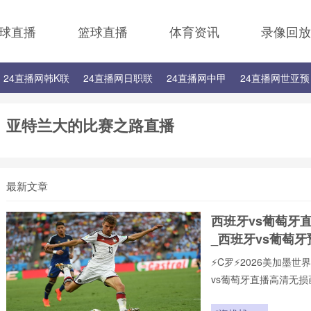
球直播
篮球直播
体育资讯
录像回放
24直播网韩K联
24直播网日职联
24直播网中甲
24直播网世亚预
24直播网西甲
24直播网德甲
24直播网欧冠
24直播网中超
亚特兰大的比赛之路直播
最新文章
西班牙vs葡萄牙
_西班牙vs葡萄
⚡️C罗⚡️2026美加
vs葡萄牙直播高清无
页在线播放，新手球迷
现,打造沉浸式观赛感受