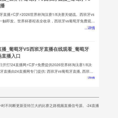
播
牙直播⚡️C罗⚡️2026世界杯淘汰赛1/8决赛关键战。西班牙vs
一触即发。世界杯赛程表全收录，西班牙vs葡萄牙免费观看
1080P高清流畅，中文解说陪你到终场。实时更新积分榜、
...详情
直播网，西班牙vs葡萄牙直播就在这里！西班牙vs葡萄牙
网免费提供2026世界杯小组赛直播。西班牙vs葡萄牙直播由
牙vs葡萄牙直播,西班牙vs葡萄牙免费视频直播,西班牙vs葡
直播_葡萄牙VS西班牙直播在线观看_葡萄牙
场直播入口
开打!24直播网⚡️C罗⚡️免费提供2026世界杯淘汰赛1/8决
牙直播由24直播网专门提供: 西班牙vs葡萄牙直播, 西班牙
, 西班牙vs葡萄牙高清在线比赛免费直播、 西班牙vs葡萄牙
...详情
s葡萄牙视频以及足球直播,世界杯直播等多项体育赛事。球迷
班牙vs葡萄牙直播
直播在线观看_世界杯葡萄牙VS西班牙直播_葡
时不间断更新亚特兰大的比赛之路视频直播信号源。-24直播
赛观看直达入口
诚为您提供:西班牙vs葡萄牙直播,西班牙vs葡萄牙直播免费观看