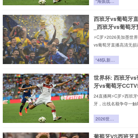
“海拔战术
致力于为大家提供稳定、
革命：瓜达
赛直播,西班牙vs葡萄
拉哈拉如何
西班牙vs葡萄牙
联赛。24小时不间断更
撕裂2026
_西班牙vs葡萄
世界杯的攻
防逻辑”
⚡️C罗⚡️2026美加
vs葡萄牙直播高清无
页在线播放，新手球迷
现,打造沉浸式观赛感受
“48队新秩
致力于为大家提供稳定、
序：种子制
赛直播,西班牙vs葡萄
度变革与洲
世界杯: 西班牙v
联赛。24小时不间断更
际博弈暗
牙vs葡萄牙CCT
流”
24直播网⚡️C罗⚡️西
牙，出线名额争夺一触
用24直播网不花钱。1
手榜、助攻榜。来24直
2026世界
杯48队扩
军：种子队
葡萄牙VS西班牙