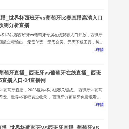
优质的西班牙vs葡萄牙直播服务,涵盖西班牙vs葡萄牙比
牙视频观看无插件,西班牙vs葡萄牙直播高清免费观看等热门
直播_世界杯西班牙vs葡萄牙比赛直播高清入口
新西班牙vs葡
牙预测分析直播
墨世界杯1/8决赛西班牙vs葡萄牙专属在线观赛入口开放，西班牙
损画质全程输出，无需付费、无需会员、无需下载工具，纯网
也能轻松观赛。所有直播均以高清品质和稳定流畅的播放呈
...详情
西班牙vs葡萄牙直播网专注顶级西班牙vs葡萄牙赛事直播,
优质的西班牙vs葡萄牙直播服务,涵盖西班牙vs葡萄牙比
牙视频观看无插件,西班牙vs葡萄牙直播高清免费观看等热门
s葡萄牙直播_ 西班牙vs葡萄牙在线直播_ 西班
新西班牙vs葡
V5直播入口-24直播网
班牙vs葡萄牙直播，2026世界杯小组赛关键战。 西班牙vs葡萄
即发。世界杯赛程表全收录， 西班牙vs葡萄牙免费观看不
080P高清流畅，中文解说陪你到终场。实时更新积分榜、射
...详情
播网， 西班牙vs葡萄牙直播就在这里！
直播_世界杯葡萄牙VS西班牙直播_葡萄牙VS