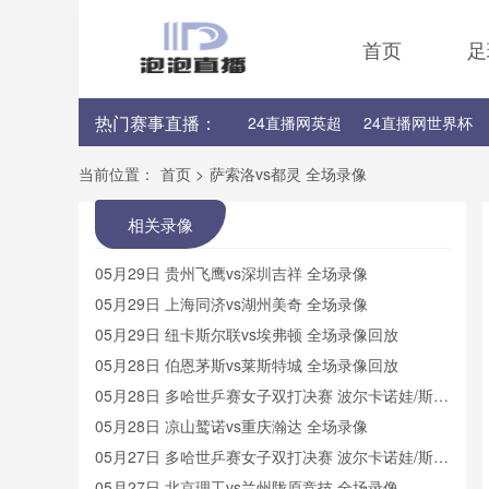
首页
足
热门赛事直播：
24直播网英超
24直播网世界杯
24直播网意甲
24直播网法甲
当前位置：
首页
>
萨索洛vs都灵 全场录像
相关录像
05月29日 贵州飞鹰vs深圳吉祥 全场录像
05月29日 上海同济vs湖州美奇 全场录像
05月29日 纽卡斯尔联vs埃弗顿 全场录像回放
05月28日 伯恩茅斯vs莱斯特城 全场录像回放
05月28日 多哈世乒赛女子双打决赛 波尔卡诺娃/斯佐
科斯vs王曼昱/蒯曼 全场录像回放
05月28日 凉山鹫诺vs重庆瀚达 全场录像
05月27日 多哈世乒赛女子双打决赛 波尔卡诺娃/斯佐
科斯vs王曼昱/蒯曼 全场录像回放
05月27日 北京理工vs兰州陇原竞技 全场录像