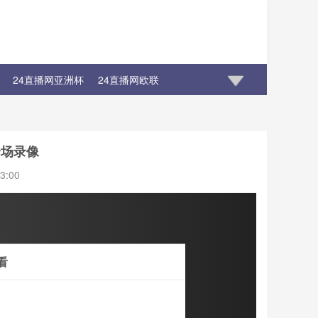
24直播网亚洲杯
24直播网欧联
全场录像
3:00
看