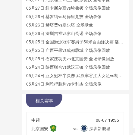
05月27日 纽卡斯尔联vs埃弗顿 全场录像回放
05月26日 赫罗纳vs马德里竞技 全场录像
05月26日 赫塔费vs塞尔塔 全场录像
05月26日 深圳吉祥vs凉山鹫诺 全场录像
05月25日 全国游泳冠军赛男子50米自由泳决赛 潘展
乐 全场录像回放
05月25日 广西平果vs成都蓉城 全场录像回放
05月25日 石家庄功夫vs北京国安 全场录像回放
05月24日 陕西联合vs武汉三镇 全场录像回放
05月24日 亚女冠杯半决赛 武汉车谷江大女足vs胡志
明市女足 全场录像回放
05月24日 利雅得胜利vs卡利杰 全场录像
05月23日 青岛红狮vs山东泰山 全场录像
相关赛事
05月23日 重庆铜梁龙vs河南 全场录像
05月23日 亚女冠杯半决赛 现代制铁女足vs墨尔本城
女足 全场录像
05月22日 青岛红狮vs山东泰山 全场录像
中超
08-07 19:35
05月22日 亚女冠杯半决赛 现代制铁女足vs墨尔本城
北京国安
深圳新鹏城
vs
女足 全场录像回放
05月22日 辽宁铁人vs青岛海牛 全场录像回放