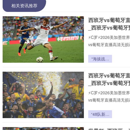
相关资讯推荐
西班牙vs葡萄牙
_西班牙vs葡萄
⚡️C罗⚡️2026美加
vs葡萄牙直播高清无
“海拔战术
革命：瓜达
拉哈拉如何
西班牙vs葡萄牙
撕裂2026
_西班牙vs葡萄
世界杯的攻
防逻辑”
⚡️C罗⚡️2026美加
vs葡萄牙直播高清无
“48队新秩
序：种子制
度变革与洲