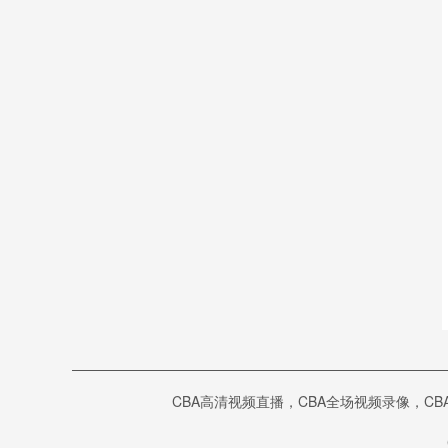
巴西甲
08-09 07:30
科里蒂巴
沙佩科恩斯
vs
巴西甲
08-09 08:00
博塔弗戈
弗鲁米嫩塞
vs
中甲
08-09 18:00
延边龙鼎
深圳青年人
vs
中超
08-09 19:00
河南队
青岛西海岸
vs
CBA高清视频直播，CBA全场视频录像，CB
中甲
08-09 19:00
无锡吴钩
宁波职业足球俱
vs