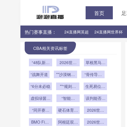
首页
足
热门赛事直播：
24直播网英超
24直播网世界杯
24直播网意甲
24直播网法甲
CBA相关资讯标签
“48队新秩
2026世界
草根黑马挑
序：种子制
杯48队扩
战豪门铁
度变革与洲
“战舞开道
**沙漠钢骑
军：种子队
“骨传导耳
壁：北美附
际博弈暗
与电流极
分档规则重
机潜入赛场
加赛谁主沉
“6分未必稳
流”
速：约旦世
塑与地理回
**“规则重
生死易位：
浮？
界杯的机械
避的隐形博
塑
2026扩军
虚拟绿茵同
交响**
“智能哨
弈
误判能否彻
后净胜球
频振：数字
音”首现世
的‘降权’逻
底消失？
分身共燃决
“同开赛规
硬石体育场
界杯：VAR
2026世界
辑”**
则如何重塑
赛夜
迎战加勒比
进化至AI辅
杯扩军后
小组第三出
BMO Field
季风：美加
阿根廷双中
助时代
2026世界