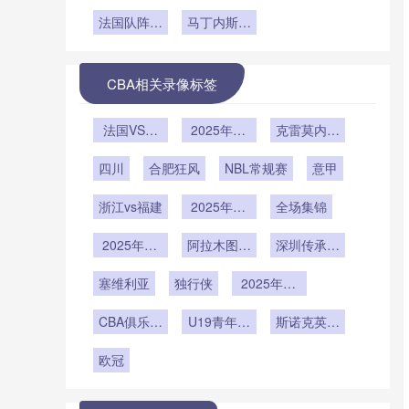
扩容至45
线版图——
墨世界杯排
卫坚如磐石
杯前瞻：德
美加墨世界
法国队阵容
水系统极限
马丁内斯重
尚重塑攻守
杯晋级博弈
厚度无死角
压力测试全
塑葡萄牙：
天平
新变量”
桑托斯时代
解析
终结后的战
CBA相关录像标签
术变局
法国VS伊
2025年12
克雷莫内塞
拉克直播法
月27日
vs那不勒斯
四川
国VS伊拉
合肥狂风
NBL常规赛
意甲
克在线直播
浙江vs福建
2025年12
全场集锦
月16日
2025年12
阿拉木图凯
深圳传承明
月14日
拉特vs奥林
星vs佳鑫伟
塞维利亚
独行侠
匹亚科斯
2025年12
业
月4日
CBA俱乐部
U19青年篮
斯诺克英锦
杯南宁赛区
球联赛小组
赛第1轮
欧冠
赛第7轮