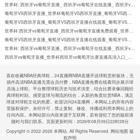
班牙vs葡萄牙预测分析直播
世界杯: 西班牙vs葡萄牙直播_ 西班牙vs葡萄牙在线直播_ 西班牙vs
葡萄牙CCTV5直播入口-24直播网
葡萄牙VS西班牙直播_世界杯葡萄牙VS西班牙直播_葡萄牙VS西班
牙在线高清直播
葡萄牙VS西班牙直播_葡萄牙VS西班牙直播在线观看_葡萄牙VS西
班牙实时全场直播入口
世界杯:西班牙vs葡萄牙直播_西班牙vs葡萄牙直播免费观看_世界杯
今日西班牙vs葡萄牙直播在线观看高清视频直播
葡萄牙VS西班牙直播_葡萄牙VS西班牙直播在线观看_葡萄牙VS西
班牙实时全场直播入口
世界杯: 西班牙vs葡萄牙直播_ 西班牙vs葡萄牙在线直播_ 西班牙vs
葡萄牙CCTV5直播入口-24直播网
西班牙vs葡萄牙直播_世界杯西班牙vs葡萄牙比赛直播高清入口_西
班牙vs葡萄牙预测分析直播
喜欢收藏NBA经典球鞋，24直播网NBA直播开设球鞋赏析板块，无
插件高清NBA直播无需会员付费，NBA直播免费在线看同步展示球
员场上球鞋。平台整理球鞋历史与技术演变，结合比赛录像回顾经
典球鞋时刻。感受篮球与潮流的结合，从新的角度欣赏NBA，满足
球迷对球鞋文化的热爱。欢迎访问24直播网，本网站上的所有内容
受版权保护。未经许可，禁止复制、修改、传播或利用本网站上的
任何内容。本网站部分内容来源于互联网，若有侵犯了您的版权请
随时与我们联系。页面更新时间：2026年08月09日22时28分
Copyright © 2022-
2026
本网站. All Rights Reserved.
网站地图
版
权声明