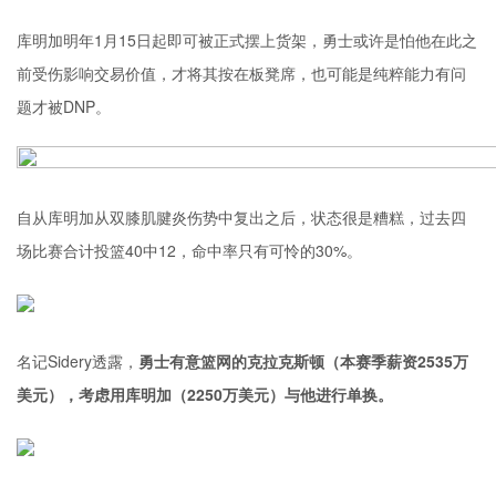
库明加明年1月15日起即可被正式摆上货架，勇士或许是怕他在此之
前受伤影响交易价值，才将其按在板凳席，也可能是纯粹能力有问
题才被DNP。
自从库明加从双膝肌腱炎伤势中复出之后，状态很是糟糕，过去四
场比赛合计投篮40中12，命中率只有可怜的30%。
名记Sidery透露，
勇士有意篮网的
克拉克斯顿
（本赛季薪资2535万
美元），考虑用库明加（2250万美元）与他进行单换。