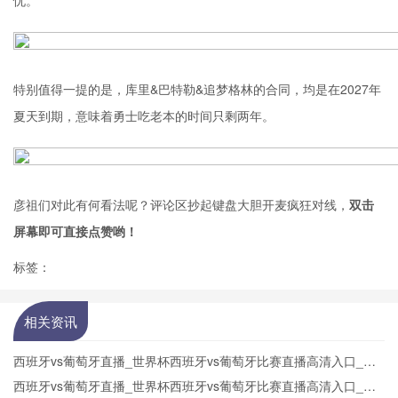
忧。
特别值得一提的是，库里&巴特勒&追梦格林的合同，均是在2027年
夏天到期，意味着勇士吃老本的时间只剩两年。
彦祖们对此有何看法呢？评论区抄起键盘大胆开麦疯狂对线，
双击
屏幕即可直接点赞哟！
标签：
相关资讯
西班牙vs葡萄牙直播_世界杯西班牙vs葡萄牙比赛直播高清入口_西
班牙vs葡萄牙预测分析直播
西班牙vs葡萄牙直播_世界杯西班牙vs葡萄牙比赛直播高清入口_西