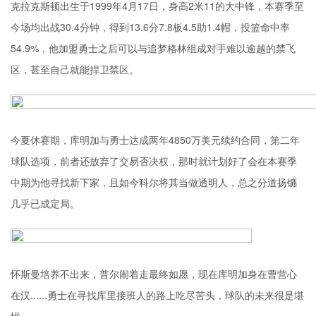
克拉克斯顿出生于1999年4月17日，身高2米11的大中锋，本赛季至
今场均出战30.4分钟，得到13.6分7.8板4.5助1.4帽，投篮命中率
54.9%，他加盟勇士之后可以与追梦格林组成对手难以逾越的禁飞
区，甚至自己就能捍卫禁区。
今夏休赛期，库明加与勇士达成两年4850万美元续约合同，第二年
球队选项，前者还放弃了交易否决权，那时就计划好了会在本赛季
中期为他寻找新下家，且如今科尔将其当做透明人，总之分道扬镳
几乎已成定局。
怀斯曼培养不出来，普尔闹着走最终如愿，现在库明加身在曹营心
在汉......勇士在寻找库里接班人的路上吃尽苦头，球队的未来很是堪