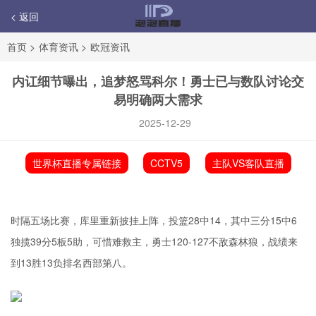
< 返回
首页
>
体育资讯
>
欧冠资讯
内讧细节曝出，追梦怒骂科尔！勇士已与数队讨论交
易明确两大需求
2025-12-29
世界杯直播专属链接
CCTV5
主队VS客队直播
时隔五场比赛，库里重新披挂上阵，投篮28中14，其中三分15中6
独揽39分5板5助，可惜难救主，勇士120-127不敌森林狼，战绩来
到13胜13负排名西部第八。