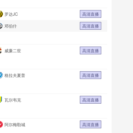
罗达JC
高清直播
邓伯什
高清直播
威廉二世
高清直播
格拉夫夏普
高清直播
瓦尔韦克
高清直播
阿尔梅勒城
高清直播