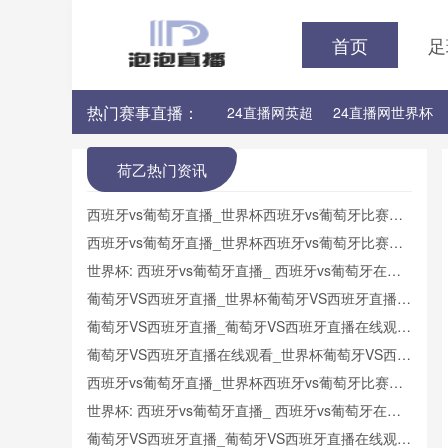
首页
足
热门赛事直播：
24直播网英超
24直播网世界杯
24直播网意甲
24直播网法甲
荷乙热门资讯
西班牙vs葡萄牙直播_世界杯西班牙vs葡萄牙比赛直
播高清入口_西班牙vs葡萄牙预测分析直播
西班牙vs葡萄牙直播_世界杯西班牙vs葡萄牙比赛直
播高清入口_西班牙vs葡萄牙预测分析直播
世界杯: 西班牙vs葡萄牙直播_ 西班牙vs葡萄牙在线
直播_ 西班牙vs葡萄牙CCTV5直播入口-24直播网
葡萄牙VS西班牙直播_世界杯葡萄牙VS西班牙直播_
葡萄牙VS西班牙在线高清直播
葡萄牙VS西班牙直播_葡萄牙VS西班牙直播在线观看
_葡萄牙VS西班牙实时全场直播入口
葡萄牙VS西班牙直播在线观看_世界杯葡萄牙VS西班
牙直播_葡萄牙VS西班牙比赛观看直达入口
西班牙vs葡萄牙直播_世界杯西班牙vs葡萄牙比赛直
播高清入口_西班牙vs葡萄牙预测分析直播
世界杯: 西班牙vs葡萄牙直播_ 西班牙vs葡萄牙在线
直播_ 西班牙vs葡萄牙CCTV5直播入口-24直播网
葡萄牙VS西班牙直播_葡萄牙VS西班牙直播在线观看