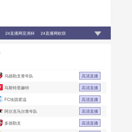
24直播网亚洲杯
24直播网欧联
播
乌德勒支青年队
高清直播
马斯特里赫特
高清直播
FC埃因霍温
高清直播
阿尔克马尔青年队
高清直播
多德勒支
高清直播