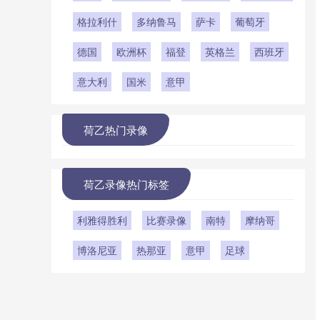
杯
格拉利什
多纳鲁马
萨卡
葡萄牙
德国
欧洲杯
福登
英格兰
西班牙
意大利
国米
意甲
荷乙热门录像
荷乙录像热门标签
利雅得胜利
比赛录像
南特
摩纳哥
博洛尼亚
热那亚
意甲
足球