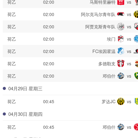
荷乙
02:00
马斯特里赫特
vs
荷乙
02:00
阿尔克马尔青年队
vs
荷乙
02:00
阿贾克斯青年队
vs
荷乙
02:00
埃门
vs
荷乙
02:00
FC埃因霍温
vs
荷乙
02:00
多德勒支
vs
荷乙
02:00
邓伯什
vs
04月29日 星期三
荷乙
00:45
罗达JC
vs
04月30日 星期四
荷乙
00:45
邓伯什
vs