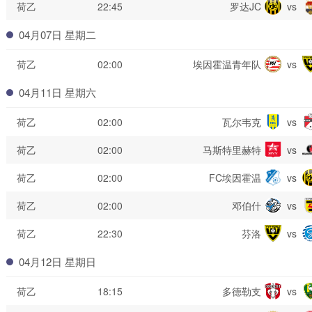
荷乙
22:45
罗达JC
vs
04月07日 星期二
荷乙
02:00
埃因霍温青年队
vs
04月11日 星期六
荷乙
02:00
瓦尔韦克
vs
荷乙
02:00
马斯特里赫特
vs
荷乙
02:00
FC埃因霍温
vs
荷乙
02:00
邓伯什
vs
荷乙
22:30
芬洛
vs
04月12日 星期日
荷乙
18:15
多德勒支
vs