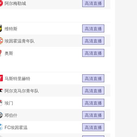
阿尔梅勒城
高清直播
维特斯
高清直播
埃因霍温青年队
高清直播
奥斯
高清直播
马斯特里赫特
高清直播
阿尔克马尔青年队
高清直播
埃门
高清直播
邓伯什
高清直播
FC埃因霍温
高清直播