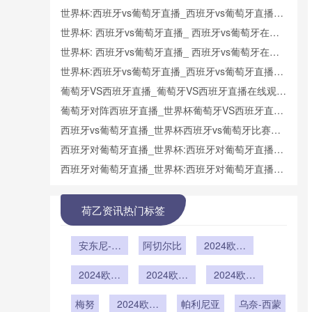
_葡萄牙VS西班牙实时全场直播入口
世界杯:西班牙vs葡萄牙直播_西班牙vs葡萄牙直播免
费观看_世界杯今日西班牙vs葡萄牙直播在线观看高
世界杯: 西班牙vs葡萄牙直播_ 西班牙vs葡萄牙在线
清视频直播
直播_ 西班牙vs葡萄牙CCTV5直播入口-24直播网
世界杯: 西班牙vs葡萄牙直播_ 西班牙vs葡萄牙在线
直播_ 西班牙vs葡萄牙CCTV5直播入口-24直播网
世界杯:西班牙vs葡萄牙直播_西班牙vs葡萄牙直播免
费观看_世界杯今日西班牙vs葡萄牙直播在线观看高
葡萄牙VS西班牙直播_葡萄牙VS西班牙直播在线观看
清视频直播
_葡萄牙VS西班牙实时全场直播入口
葡萄牙对阵西班牙直播_世界杯葡萄牙VS西班牙直播
_西班牙对葡萄牙比赛直播在线无插件观看
西班牙vs葡萄牙直播_世界杯西班牙vs葡萄牙比赛直
播高清入口_西班牙vs葡萄牙预测分析直播
西班牙对葡萄牙直播_世界杯:西班牙对葡萄牙直播免
费观看直播_世界杯西班牙对葡萄牙直播在线观看高
西班牙对葡萄牙直播_世界杯:西班牙对葡萄牙直播免
清无插件
费观看直播_世界杯西班牙对葡萄牙直播在线观看高
清无插件
荷乙资讯热门标签
安东尼-戈
阿切尔比
2024欧洲
登
杯世界排
2024欧洲
2024欧洲
2024欧洲
杯在哪直播
杯赛程
杯直播
梅努
2024欧洲
帕利尼亚
乌奈-西蒙