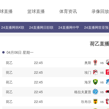
球直播
篮球直播
体育资讯
录像回放
24直播网韩K联
24直播网日职联
24直播网中甲
24直播网世亚预
24直播网西甲
24直播网德甲
24直播网欧冠
24直播网中超
荷乙直
04月06日 星期一
荷乙
22:45
奥斯
vs
荷乙
22:45
埃门
vs
荷乙
22:45
海牙
vs
荷乙
22:45
格拉夫夏普
vs
荷乙
22:45
坎布尔
vs