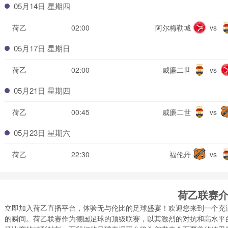
05月14日 星期四
荷乙
02:00
阿尔梅勒城
vs
05月17日 星期日
荷乙
02:00
威廉二世
vs
05月21日 星期四
荷乙
00:45
威廉二世
vs
05月23日 星期六
荷乙
22:30
福伦丹
vs
荷乙联赛
立即加入荷乙直播平台，体验无与伦比的足球盛宴！欢迎您来到一个充
的瞬间。荷乙联赛作为德国足球的顶级联赛，以其激烈的对抗和高水平